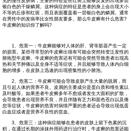
见的慢性皮肤病，主要的特征是在红斑上能够反复的出现多层
银白色的干燥鳞屑。这种病症的特征是患者的身上会出现大小
不等的丘疹和红斑，而且表面覆盖着一层银白色的鳞屑。通常
在男性中的发病率比女性朋友要多。那么牛皮癣有什么危害?
牛皮癣的知识你了解吗?
1、危害一：牛皮癣能够对人体的肝、肾等脏器产生一定
的损害。某些寻常型的牛皮癣出很有可能会突然转变泛发性的
脓疱型牛皮癣。牛皮癣的危害还有可能会突然导致患者出现高
热和关节肿痛以及全身不适等症状，并且能够导致人体内白细
胞的增多，在皮肤上迅速的出现密集性的小脓泡。
2、危害二：牛皮癣可能会导致皮肤产生大量的脱屑，而
且引起人体的营养不良。皮屑的主要成分是蛋白质和维生素以
及叶酸等。如果患者牛皮癣多年不愈或者发生大面积的扩散，
会导致患者出现营养不良，并且伴随有乏力和面色苍白以及倦
怠等症状，牛皮癣的危害对病情严重的患者还会导致出现低蛋
白血症或者是营养不良性的贫血。
3、危害三：这种病症能够在患者的皮肤上留下色素的沉
积，在通过长期的涂抹外用药进行治疗时，牛皮癣的危害还能