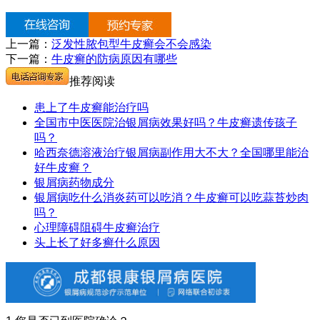
上一篇：
泛发性脓包型牛皮癣会不会感染
下一篇：
牛皮癣的防病原因有哪些
推荐阅读
患上了牛皮癣能治疗吗
全国市中医医院治银屑病效果好吗？牛皮癣遗传孩子
吗？
哈西奈德溶液治疗银屑病副作用大不大？全国哪里能治
好牛皮癣？
银屑病药物成分
银屑病吃什么消炎药可以吃消？牛皮癣可以吃蒜苔炒肉
吗？
心理障碍阻碍牛皮癣治疗
头上长了好多癣什么原因