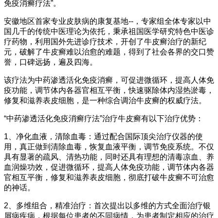
免疫消癣疗法”。
安徽地区首家专业皮肤病的康复基地--，专家组全体专家以中
国几千的传统中医理论为依托，秉承祖国医学研究特色中医诊
疗药物，利用国外先进诊疗技术，开创了牛皮癣治疗的新纪
元，破解了牛皮癣难以治愈的难题，得到了社会各界的交口赞
誉，口碑远扬，遍及四海。
该疗法为中药渗透活化免疫消癣，可促进微循环，提高人体免
疫功能，调节体内各器官相互平衡，快速驱除体内湿热淤毒，
修复和滋养表皮细胞，是一种综合调治牛皮癣的权威疗法。
“中药渗透活化免疫消癣疗法”治疗牛皮癣有以下治疗优势：
1、净化血液，清除血毒：通过配合国际顶尖治疗仪器的使
用，真正做到清除血毒，恢复血液平衡，调节免疫系统。不仅
具有显著的疏风、清热功能，同时还具有理想的清毒凉血、养
血润燥功效，促进微循环，提高人体免疫功能，调节体内各器
官相互平衡，修复和滋养表皮细胞，彻底打破牛皮癣不可治愈
的神话。
2、多维组合，精准治疗：首次提出以多维的方式全面治疗银
屑病疾病，根据每位患者的不同病情，为患者制定相应的治疗