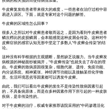
疾病的相关预防而使得病情加重。
牛皮癣复发给患者带来很大的难度，一些患者在治疗过程中容
易进入误区。下面，就是专家对这个问题的解答。
牛皮癣的区域性怎么回事？
很多人之所以对牛皮癣患者敬而远之，是因为看到牛皮癣患者
鳞次栉比的皮损鳞屑，会本能感觉这种皮屑会传染。这种对牛
皮癣症状的感官认知无形中坚定了多数人“牛皮癣会传染”的结
论。
这种没有科学根据的主观臆断，显然缺乏说服力。当牛皮癣发
病根源的神秘面纱被揭开，“牛皮癣传染”也就失去了存在的理
由。牛皮癣的致病原因很复杂，细胞代谢、遗传、免疫功能、
内分泌系统、精神紧张、神经调节功能以及接触某些化学物
质、生活环境恶劣等因素都可以诱发牛皮癣。
由此，我们可以看出牛皮癣的发生不是传染性致病因素引起
的，不具备病原体，而是在多种因素作用下所引起的一种皮肤
疾病，是非传染性的。
对于牛皮癣的治疗，权威专家推荐该院采用的“中药渗透活化