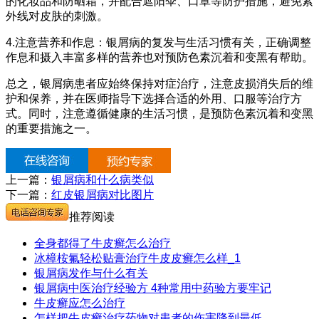
的化妆品和防晒霜，并配合遮阳伞、口罩等防护措施，避免紫
外线对皮肤的刺激。
4.注意营养和作息：银屑病的复发与生活习惯有关，正确调整
作息和摄入丰富多样的营养也对预防色素沉着和变黑有帮助。
总之，银屑病患者应始终保持对症治疗，注意皮损消失后的维
护和保养，并在医师指导下选择合适的外用、口服等治疗方
式。同时，注意遵循健康的生活习惯，是预防色素沉着和变黑
的重要措施之一。
上一篇：
银屑病和什么病类似
下一篇：
红皮银屑病对比图片
推荐阅读
全身都得了牛皮癣怎么治疗
冰樟桉氟轻松贴膏治疗牛皮皮癣怎么样_1
银屑病发作与什么有关
银屑病中医治疗经验方 4种常用中药验方要牢记
牛皮癣应怎么治疗
怎样把牛皮癣治疗药物对患者的伤害降到最低