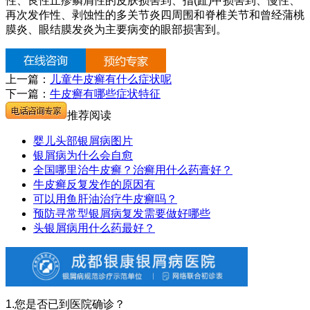
性、良性丘疹鳞屑性的皮肤损害到、指(趾)甲损害到、慢性、
再次发作性、剥蚀性的多关节炎四周围和脊椎关节和曾经蒲桃
膜炎、眼结膜发炎为主要病变的眼部损害到。
上一篇：
儿童牛皮癣有什么症状呢
下一篇：
牛皮癣有哪些症状特征
推荐阅读
婴儿头部银屑病图片
银屑病为什么会自愈
全国哪里治牛皮癣？治癣用什么药膏好？
牛皮癣反复发作的原因有
可以用鱼肝油治疗牛皮癣吗？
预防寻常型银屑病复发需要做好哪些
头银屑病用什么药最好？
1.您是否已到医院确诊？