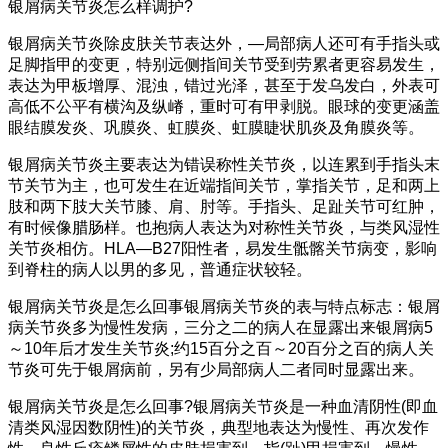
银屑病关节炎怎么样调护?
银屑病关节炎除皮肤关节表达外，—局部病人还可有手指头或
足脚指甲的变更，特别远侧指间关节受到劳累者更容易发生，
表达为甲板增厚、混浊，错过光泽，甚至于发乌发白，外表可
高低不公平有横沟及纵嵴，重时可有甲剥脱。眼球的变更涵盖
眼结膜发炎、巩膜炎、虹膜炎、虹膜睫状肌炎及角膜炎等。
银屑病关节炎主要表达为错误称性关节炎，以连累到手指头末
节关节为主，也可发生在近端指间关节，掌指关节，足和两上
肢和两下肢大关节膝、肩、肘等。手指头、足趾关节可红肿，
有时候像腊肠样。也抱病人表达为对称性关节炎，与类风湿性
关节炎相仿。HLA—B27阳性者，易发生骶髂关节病变，影响
到脊柱的病人以男的多见，普通症状较轻。
银屑病关节炎是怎么回事银屑病关节炎的表与特点标志：银屑
病关节炎多为慢性发病，三分之二的病人在显露出来银屑病5
～10年后才发生关节炎;约15百分之百～20百分之百的病人关
节炎可先于银屑病前，另有少局部病人二者同时显露出来。
银屑病关节炎是怎么回事?银屑病关节炎是一种血清阴性(即血
清类风湿因数阴性)的关节炎，典型地表达为慢性、再次发作