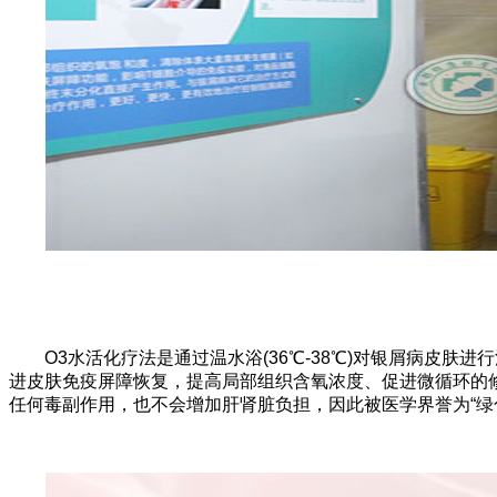
O3水活化疗法是通过温水浴(36℃-38℃)对银屑病皮肤
进皮肤免疫屏障恢复，提高局部组织含氧浓度、促进微循环的
任何毒副作用，也不会增加肝肾脏负担，因此被医学界誉为“绿