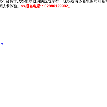
布会将于成都银康银屑病医院举行，现场邀请多名银屑病知名专家
新技术体验。
>>报名电话：02886129902。
？