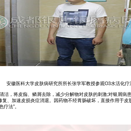
安徽医科大学皮肤病研究所所长张学军教授参观O3水活化疗
进行清洁，将皮痂、鳞屑去除，减少分解物对皮肤的刺激;对银屑
修复、加速皮损炎症消退。因药物不经胃肠破坏，直接作用于皮
色疗法”。