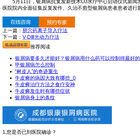
5月11日，银屑病抗复发新技术O3水疗中心启动仪式新闻发
医院院内全面征集反复发作、久治不愈型银屑病患者患者进行
上一篇：
脐穴药离子导入疗法
下一篇：
V-DⅢ光动力疗法
推荐阅读
银屑病要多久才能好？银屑病用什么药可以控制得最好的
甲银屑病怎么控制
“树皮人”的奇迹重生
牛皮癣的病因大致有哪些_0
牛皮癣治疗方法之食疗安神
牛皮癣发生时有哪些症状
银屑病身上的条纹
1.您是否已到医院确诊？