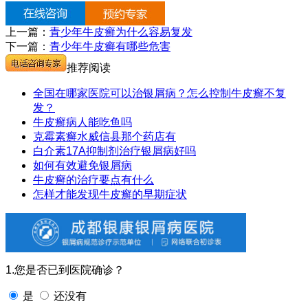
上一篇：
青少年牛皮癣为什么容易复发
下一篇：
青少年牛皮癣有哪些危害
推荐阅读
全国在哪家医院可以治银屑病？怎么控制牛皮癣不复
发？
牛皮癣病人能吃鱼吗
克霉素癣水威信县那个药店有
白介素17A抑制剂治疗银屑病好吗
如何有效避免银屑病
牛皮癣的治疗要点有什么
怎样才能发现牛皮癣的早期症状
1.您是否已到医院确诊？
是
还没有