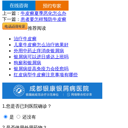
上一篇：
牛皮癣夏季恶化怎么办
下一篇：
患者要怎样预防牛皮癣
推荐阅读
治疗牛皮癣
儿童牛皮癣怎么治疗效果好
外用中药止痒消炎银屑病
银屑病可以进日盛达上班吗
狗廯和银屑病
银屑病提高免疫力会痊愈吗
红皮病型牛皮癣注意事项有哪些
1.您是否已到医院确诊？
是
还没有
2.是否使用外用药物？