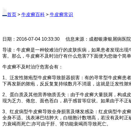
首页
>
牛皮癣百科
>
牛皮癣常识
日期：2016-07-04 10:33:30 信息来源：成都银康银屑病医
导读：牛皮癣是一种较难治疗的皮肤疾病，如果患者发现出现
害。那么，牛皮癣不及时治疗有什么危害?下面便为您做个简
牛皮癣不及时治疗危害会有：
1、泛发性脓疱型牛皮癣导致脏器损害：有的寻常型牛皮癣患
下再发新的脓疱，反反复复持续数月不消退，这就是泛发性脓
2、蛋白质及其他营养物质丢失：由于牛皮癣大量脱屑，构成
现为乏力、倦怠、面色苍白，易于感冒等症状。如果由于不正确
3、红皮病型牛皮癣导致全身损害及继发感染：红皮病型牛皮
全身不适。浅表淋巴结肿大，白细胞计数增高，若没有及时正
力衰竭而死亡;亦可由于肝、肾功能衰竭而导致死亡。