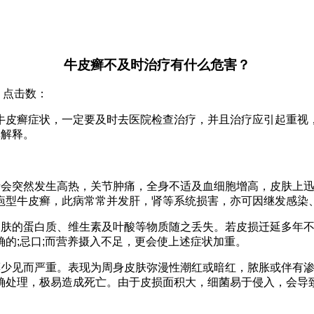
牛皮癣不及时治疗有什么危害？
院 点击数：
牛皮癣症状，一定要及时去医院检查治疗，并且治疗应引起重视
单解释。
者会突然发生高热，关节肿痛，全身不适及血细胞增高，皮肤上
疱型牛皮癣，此病常常并发肝，肾等系统损害，亦可因继发感染
皮肤的蛋白质、维生素及叶酸等物质随之丢失。若皮损迁延多年
的;忌口;而营养摄入不足，更会使上述症状加重。
癣少见而严重。表现为周身皮肤弥漫性潮红或暗红，脓胀或伴有
确处理，极易造成死亡。由于皮损面积大，细菌易于侵入，会导致