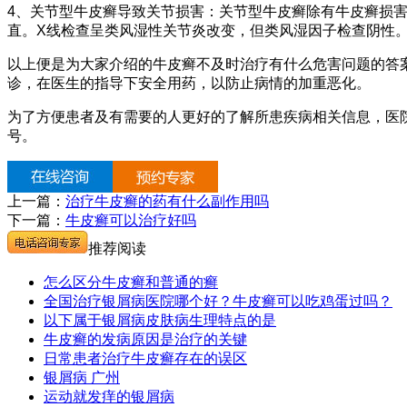
4、关节型牛皮癣导致关节损害：关节型牛皮癣除有牛皮癣损
直。X线检查呈类风湿性关节炎改变，但类风湿因子检查阴性
以上便是为大家介绍的牛皮癣不及时治疗有什么危害问题的答
诊，在医生的指导下安全用药，以防止病情的加重恶化。
为了方便患者及有需要的人更好的了解所患疾病相关信息，医
号。
上一篇：
治疗牛皮癣的药有什么副作用吗
下一篇：
牛皮癣可以治疗好吗
推荐阅读
怎么区分牛皮癣和普通的癣
全国治疗银屑病医院哪个好？牛皮癣可以吃鸡蛋过吗？
以下属于银屑病皮肤病生理特点的是
牛皮癣的发病原因是治疗的关键
日常患者治疗牛皮癣存在的误区
银屑病 广州
运动就发痒的银屑病