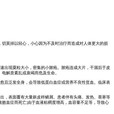
，切莫掉以轻心，小心因为不及时治疗而造成对人体更大的损
迅速出现粟粒大小，密集的小脓疱。脓疱连成大片，干涸后于皮
、电解质紊乱或衰竭而危及生命。
不愈且泛发全身，会导致低蛋白血症或营养不良性贫血。临床表
渗出，表面覆有大量麸皮样鳞屑。患者伴有头痛、发热、畏寒等
败血症而死亡;由于血液粘稠度增高，血容量不足等，导致心